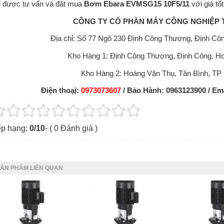
 được tư vấn và đặt mua
Bơm Ebara EVMSG15 10F5/11
với giá tốt
CÔNG TY CỔ PHẦN MÁY CÔNG NGHIỆP
Địa chỉ: Số 77 Ngõ 230 Định Công Thượng, Định 
Kho Hàng 1: Định Công Thượng, Định Công, Ho
Kho Hàng 2: Hoàng Văn Thụ, Tân Bình, TP
Điện thoạị:
0973073607
/ Bảo Hành: 0963123900 / Em
p hạng:
0
/
10
- (
0
Đánh giá )
ẢN PHẨM LIÊN QUAN