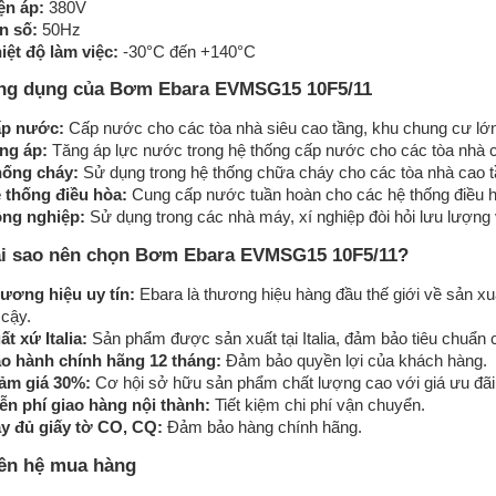
ện áp:
380V
n số:
50Hz
iệt độ làm việc:
-30°C đến +140°C
BƠM EBARA CVM
ng dụng của Bơm Ebara EVMSG15 10F5/11
p nước:
Cấp nước cho các tòa nhà siêu cao tầng, khu chung cư lớn
ng áp:
Tăng áp lực nước trong hệ thống cấp nước cho các tòa nhà c
ống cháy:
Sử dụng trong hệ thống chữa cháy cho các tòa nhà cao t
 thống điều hòa:
Cung cấp nước tuần hoàn cho các hệ thống điều h
ng nghiệp:
Sử dụng trong các nhà máy, xí nghiệp đòi hỏi lưu lượng 
i sao nên chọn Bơm Ebara EVMSG15 10F5/11?
ương hiệu uy tín:
Ebara là thương hiệu hàng đầu thế giới về sản 
 cậy.
ất xứ Italia:
Sản phẩm được sản xuất tại Italia, đảm bảo tiêu chuẩn 
o hành chính hãng 12 tháng:
Đảm bảo quyền lợi của khách hàng.
ảm giá 30%:
Cơ hội sở hữu sản phẩm chất lượng cao với giá ưu đãi
ễn phí giao hàng nội thành:
Tiết kiệm chi phí vận chuyển.
y đủ giấy tờ CO, CQ:
Đảm bảo hàng chính hãng.
ên hệ mua hàng