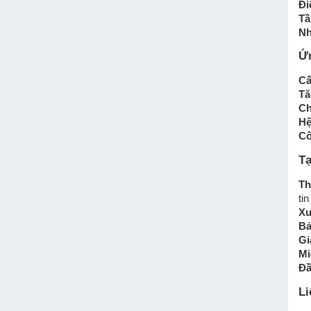
Đi
Tầ
Nh
BƠM EBARA JE
Ứ
Cấ
Tă
Ch
Hệ
Cô
Tạ
Th
tin
Xu
Bả
Gi
Mi
Đầ
Li