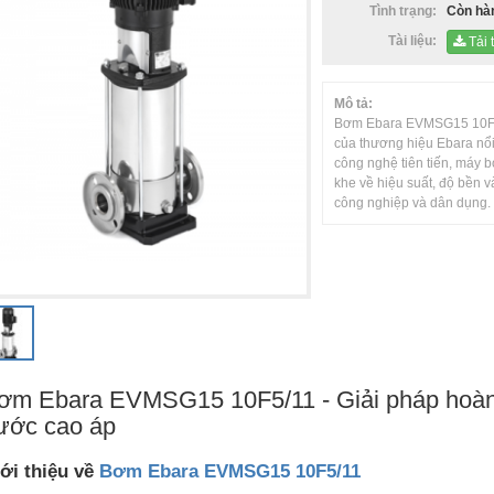
Tình trạng:
Còn hà
Tài liệu:
Tải t
Mô tả:
Bơm Ebara EVMSG15 10F5/
của thương hiệu Ebara nổi t
công nghệ tiên tiến, máy 
khe về hiệu suất, độ bền v
công nghiệp và dân dụng.
BƠM EBARA CMA VÀ CMB
BƠM EBARA MATRIX
ơm Ebara EVMSG15 10F5/11 - Giải pháp hoàn
ước cao áp
ới thiệu về
Bơm Ebara EVMSG15 10F5/11