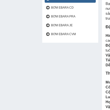
BƠM CHÌM EBARA DS
Bạ
BƠM EBARA CD
nư
sả
BƠM EBARA PRA
tr
BƠM EBARA JE
Đặ
BƠM EBARA CVM
Hi
ca
Độ
tuổ
Vậ
Ti
ĐẦU BƠM EBARA FSA
Dễ
Th
Mo
Cô
Cộ
Lư
Họ
Vậ