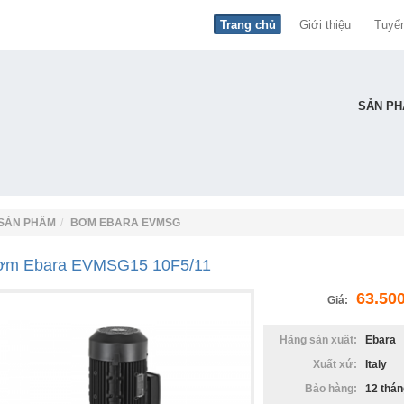
Trang chủ
Giới thiệu
Tuyể
SẢN P
BƠM EBARA 3D
BƠM EBARA CDX
SẢN PHẨM
BƠM EBARA EVMSG
ơm Ebara EVMSG15 10F5/11
63.50
Giá:
Hãng sản xuất:
Ebara
BƠM CHÌM EBARA BEST
BƠM EBARA DWO
Xuất xứ:
Italy
Bảo hàng:
12 thán