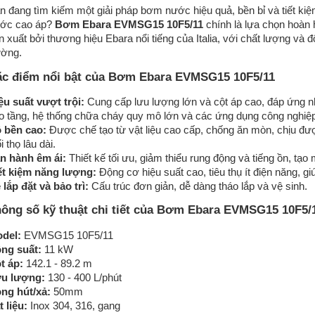
BƠM CHÌM EBARA DL
BƠM CHÌM EBARA DML
n đang tìm kiếm một giải pháp bơm nước hiệu quả, bền bỉ và tiết ki
ớc cao áp?
Bơm Ebara EVMSG15 10F5/11
chính là lựa chọn hoàn
n xuất bởi thương hiệu Ebara nổi tiếng của Italia, với chất lượng và đ
ường.
c điểm nổi bật của Bơm Ebara EVMSG15 10F5/11
ệu suất vượt trội:
Cung cấp lưu lượng lớn và cột áp cao, đáp ứng n
o tầng, hệ thống chữa cháy quy mô lớn và các ứng dụng công nghiệ
 bền cao:
Được chế tạo từ vật liệu cao cấp, chống ăn mòn, chịu đượ
i thọ lâu dài.
n hành êm ái:
Thiết kế tối ưu, giảm thiểu rung động và tiếng ồn, tạo 
ết kiệm năng lượng:
Động cơ hiệu suất cao, tiêu thụ ít điện năng, gi
BƠM EBARA EVMSG
BƠM EBARA CD
 lắp đặt và bảo trì:
Cấu trúc đơn giản, dễ dàng tháo lắp và vệ sinh.
ông số kỹ thuật chi tiết của Bơm Ebara EVMSG15 10F5/
del:
EVMSG15 10F5/11
ng suất:
11 kW
t áp:
142.1 - 89.2 m
u lượng:
130 - 400 L/phút
ng hút/xả:
50mm
t liệu:
Inox 304, 316, gang