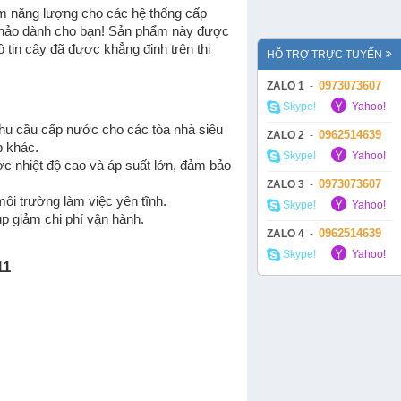
BƠM CHÌM EBARA DF
ệm năng lượng cho các hệ thống cấp
 hảo dành cho bạn! Sản phẩm này được
ộ tin cậy đã được khẳng định trên thị
HỖ TRỢ TRỰC TUYẾN
0973073607
ZALO 1
-
Skype!
Yahoo!
hu cầu cấp nước cho các tòa nhà siêu
0962514639
ZALO 2
-
p khác.
Skype!
Yahoo!
c nhiệt độ cao và áp suất lớn, đảm bảo
0973073607
ZALO 3
-
môi trường làm việc yên tĩnh.
Skype!
Yahoo!
úp giảm chi phí vận hành.
BƠM EBARA PRA
0962514639
ZALO 4
-
Skype!
Yahoo!
11