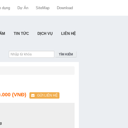
n dụng
Dự Án
SiteMap
Download
HẨM
TIN TỨC
DỊCH VỤ
LIÊN HỆ
BƠM EBARA 2CDX
TÌM KIẾM
0.000 (VNĐ)
GỬI LIÊN HỆ
BƠM CHÌM EBARA RIGHT
g