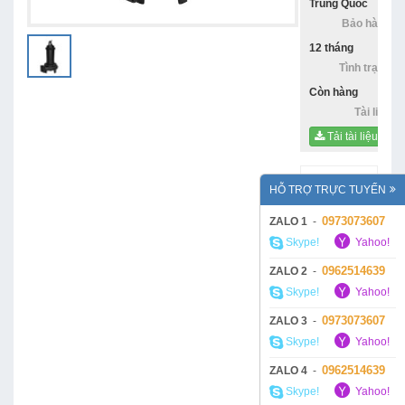
Trung Quốc
Bảo hàng:
12 tháng
Tình trạng:
Còn hàng
Tài liệu:
Tải tài liệu
Mô tả:
HỖ TRỢ TRỰC TUYẾN
Bơm chìm
Ebara
0973073607
ZALO 1
-
80DF52.2
Skype!
Yahoo!
được sản
xuất tại
0962514639
ZALO 2
-
Trung
Skype!
Yahoo!
Quốc, một
trong
0973073607
ZALO 3
-
những
Skype!
Yahoo!
quốc gia
hàng đầu
0962514639
ZALO 4
-
thế giới về
Skype!
Yahoo!
công nghệ