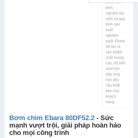
bơm. Với
kinh
nghiệm lâu
năm và quy
trình sản
xuất
nghiêm
ngặt, Ebara
đã tạo ra
sản phẩm
chất lượng
cao, độ bền
vượt trội,
đáp ứng
mọi yêu
cầu khắt
khe của
khách
hàng.
Bơm chìm Ebara 80DF52.2
- Sức
mạnh vượt trội, giải pháp hoàn hảo
cho mọi công trình