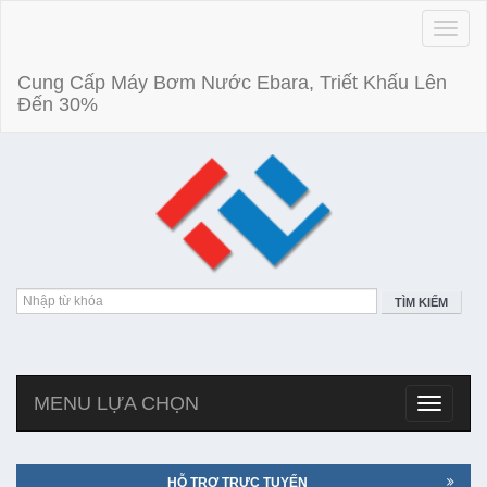
Toggle
naviga
Cung Cấp Máy Bơm Nước Ebara, Triết Khấu Lên
Đến 30%
TÌM KIẾM
MENU LỰA CHỌN
Toggle
navigatio
HỖ TRỢ TRỰC TUYẾN