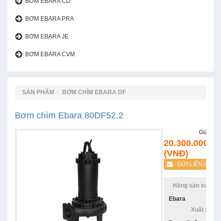
BƠM EBARA CD
BƠM EBARA PRA
BƠM EBARA JE
BƠM EBARA CVM
SẢN PHẨM
BƠM CHÌM EBARA DF
Bơm chìm Ebara 80DF52.2
Giá:
20.300.000
(VNĐ)
GỬI LIÊN HỆ
Hãng sản xuất:
Ebara
Xuất xứ: