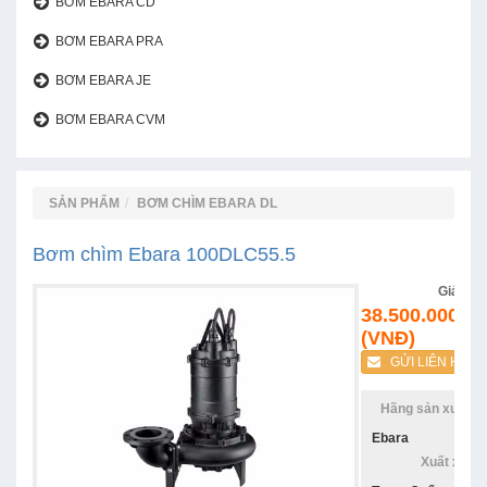
BƠM EBARA CD
BƠM EBARA PRA
BƠM EBARA JE
BƠM EBARA CVM
SẢN PHẨM
BƠM CHÌM EBARA DL
Bơm chìm Ebara 100DLC55.5
Giá:
38.500.000
(VNĐ)
GỬI LIÊN HỆ
Hãng sản xuất:
Ebara
Xuất xứ: