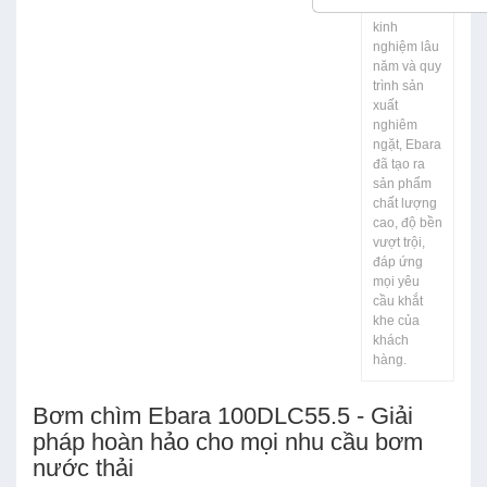
bơm. Với
kinh
nghiệm lâu
năm và quy
trình sản
xuất
nghiêm
ngặt, Ebara
đã tạo ra
sản phẩm
chất lượng
cao, độ bền
vượt trội,
đáp ứng
mọi yêu
cầu khắt
khe của
khách
hàng.
Bơm chìm Ebara 100DLC55.5 - Giải
pháp hoàn hảo cho mọi nhu cầu bơm
nước thải