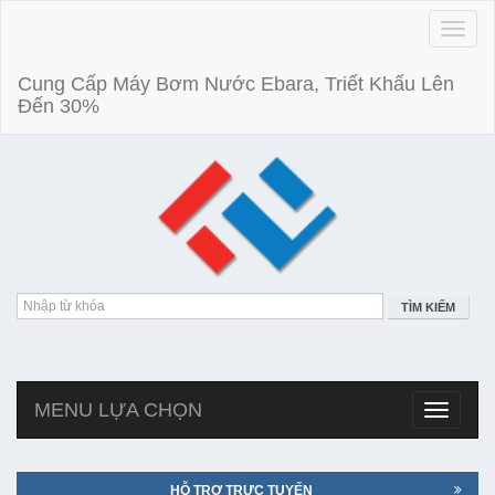
Toggle
naviga
Cung Cấp Máy Bơm Nước Ebara, Triết Khấu Lên
Đến 30%
TÌM KIẾM
MENU LỰA CHỌN
Toggle
navigatio
HỖ TRỢ TRỰC TUYẾN