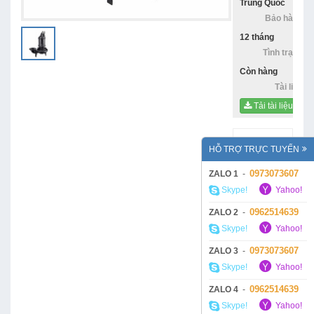
Trung Quốc
Bảo hàng:
12 tháng
Tình trạng:
Còn hàng
Tài liệu:
Tải tài liệu
Mô tả:
HỖ TRỢ TRỰC TUYẾN
Bơm chìm
Ebara
0973073607
ZALO 1
-
100DLC55.5
Skype!
Yahoo!
được sản
xuất tại
0962514639
ZALO 2
-
Trung
Skype!
Yahoo!
Quốc, một
trong
0973073607
ZALO 3
-
những
Skype!
Yahoo!
quốc gia
hàng đầu
0962514639
ZALO 4
-
thế giới về
Skype!
Yahoo!
công nghệ