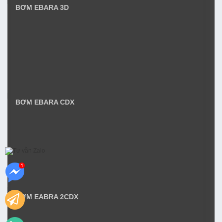
BƠM EBARA 3D
BƠM EBARA CDX
BƠM EABRA 2CDX