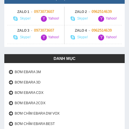
0973073607
0962514639
ZALO 1
-
ZALO 2
-
Skype!
Yahoo!
Skype!
Yahoo!
0973073607
0962514639
ZALO 3
-
ZALO 4
-
Skype!
Yahoo!
Skype!
Yahoo!
DANH MỤC
BƠM EBARA 3M
BƠM EBARA 3D
BƠM EBARA CDX
BƠM EBARA 2CDX
BƠM CHÌM EBARA DW VOX
BƠM CHÌM EBARA BEST