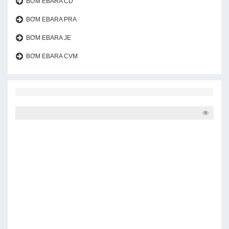
BƠM EBARA CD
BƠM EBARA PRA
BƠM EBARA JE
BƠM EBARA CVM